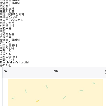
신경발달클리닉
알레르기클리닉
병원소식
의료진소개
진료시간표
미션/비전/핵심가치
특수검진/장비
둘러보기/오시는길
영유아검진
키작은아이
성조숙증
비만
경련성질환
만성두통
알레르기클리닉
공지사항
서류발급안내
비급여안내
병원소식
공지사항
서류발급안내
비급여안내
Ejin children’s hospital
공지사항
No
제목