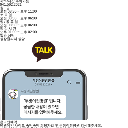
지하/지상 주차가능
041.562.2021
월
-
금
오전
08:30
~
오후
11:00
토
요
일
오전
08:30
~
오후
06:00
일
/
공
휴
일
오전
08:30
~
오후
06:00
점
심
시
간
오후
01:00
~
오후
02:00
일반 상담
성장클리닉 상담
온라인예약
병원예약 사이트
속닥속닥
회원가입 후
두정이진병원 검색해주세요.