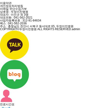
이용약관
개인정보처리방침
이메일 무단수집거부
상호명 : 두정이진병원
대표자 : 이인규 외 3명
대표전화 :
041-562-2021
사업자등록번호 :
312-91-84634
팩스 :
041-562-2036
주소 : 충청남도 천안시 서북구 동서대로 65, 두정이진병원
COPYRIGHT©두정이진병원 ALL RIGHTS RESERVED.
admin
진료시간표